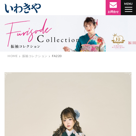
MENU
横浜・横須賀で成人式の振袖レンタルなら
お問合せ
HOME
振袖コレクション
FA220