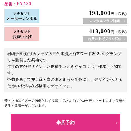
FA220
品番：
198,000
フルセット
円（税込)
オーダーレンタル
レンタルプラン詳細
418,000
フルセット
円（税込)
お買い上げ
お買い上げプラン詳細
岩崎学園横浜fカレッジの三学連携振袖アワード2022のグランプ
リを受賞した振袖です。
生徒の方がデザインした振袖をいわきやがコラボし作成した物で
す。
色数をあえて抑え緑と白のまとまった配色にし、デザイン化され
た赤の桜が存在感抜群なデザインに。
帯・小物はイメージ画像として掲載していますのでコーディネートにより差額が
発生する場合がございます。
来店予約