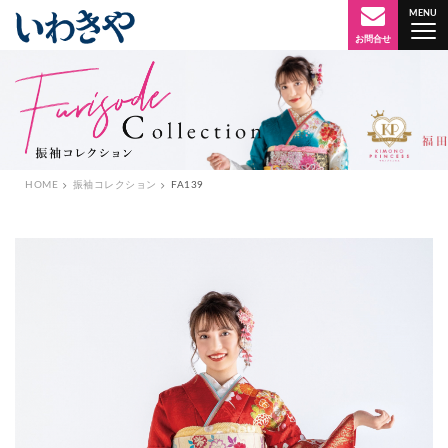
MENU
横浜・横須賀で成人式の振袖レンタルなら
お問合せ
HOME
振袖コレクション
FA139